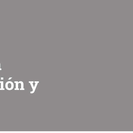
a
ión y