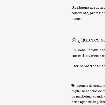
Una buena agencia n
coherente, profesion
nunca.
📩 ¿Quieres 
En
Globe Comunica
con estilo y crecer c
Escríbenos y charla
agencia de comuni
digital
,
beneficios de t
de marketing
,
cuándo 
entre agencia de publ