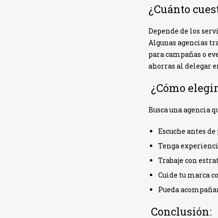
¿Cuánto cuest
Depende de los servi
Algunas agencias tr
para campañas o even
ahorras al delegar e
¿Cómo elegir
Busca una agencia q
Escuche antes de
Tenga experiencia
Trabaje con estrat
Cuide tu marca c
Pueda acompañart
Conclusión: