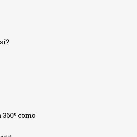
sí?
a 360º como
ncio).