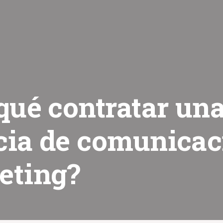
qué contratar un
cia de comunicac
eting?