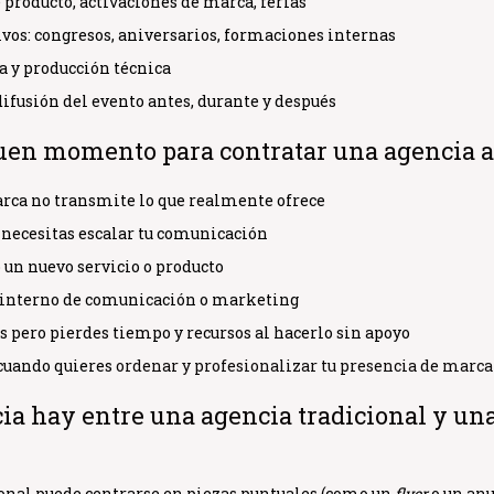
producto, activaciones de marca, ferias
vos: congresos, aniversarios, formaciones internas
a y producción técnica
ifusión del evento antes, durante y después
uen momento para contratar una agencia a
arca no transmite lo que realmente ofrece
 necesitas escalar tu comunicación
 un nuevo servicio o producto
 interno de comunicación o marketing
 pero pierdes tiempo y recursos al hacerlo sin apoyo
cuando quieres
ordenar y profesionalizar tu presencia de marca
ia hay entre una agencia tradicional y un
onal puede centrarse en piezas puntuales (como un
flyer
o un anu