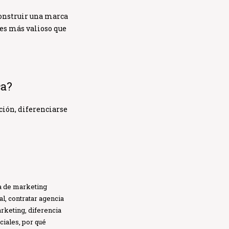
construir una
marca
 es más valioso que
ca?
ión, diferenciarse
Globe Comunicación
a de marketing
Solemos responder enseguida
al
,
contratar agencia
arketing
,
diferencia
ciales
,
por qué