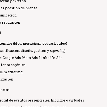
terna y externa
as y gestión de prensa
unicación
 y reputación
l
ntenidos
(blog,
newsletters
, podcast, video)
lanificación, diseño, gestión y
reporting
)
e: Google Ads, Meta Ads, LinkedIn Ads
miento orgánico
de marketing
mización
encias
egral de eventos
presenciales, híbridos o virtuales