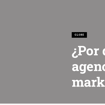
GLOBE
¿Por 
agen
mark