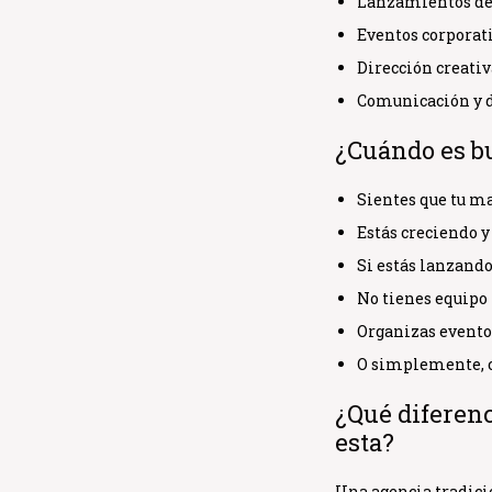
Lanzamientos de 
Eventos corporati
Dirección creativ
Comunicación y d
¿Cuándo es b
Sientes que tu m
Estás creciendo y
Si estás lanzando
No tienes equipo
Organizas eventos
O simplemente, 
¿Qué diferenc
esta?
Una agencia tradici