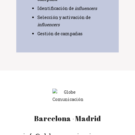
Barcelona
Madrid
·
Globe Comunicación
info@globecomunicacion.com
Solemos responder enseguida
AVISO LEGAL
|
POLÍTICA DE COOKIES
|
POLÍTICA DE PRIVACIDAD