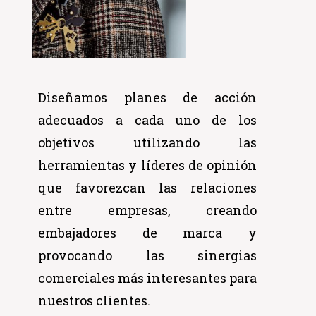
embajadores de marca y
provocando las sinergias
comerciales más interesantes para
nuestros clientes.
¿Buscas a los mejores
embajadores para tu marca?
Creamos acciones diseñadas a
medida de tu empresa con
influencers,
bloggers
y
celebrities
que se ajusten a los objetivos,
imagen y
target.
Planificamos,
presupuestamos y coordinamos
todo el proceso.